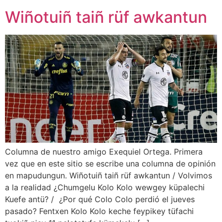
Wiñotuiñ taiñ rüf awkantun
Columna de nuestro amigo Exequiel Ortega. Primera
vez que en este sitio se escribe una columna de opinión
en mapudungun. Wiñotuiñ taiñ rüf awkantun / Volvimos
a la realidad ¿Chumgelu Kolo Kolo wewgey küpalechi
Kuefe antü? / ¿Por qué Colo Colo perdió el jueves
pasado? Fentxen Kolo Kolo keche feypikey tüfachi