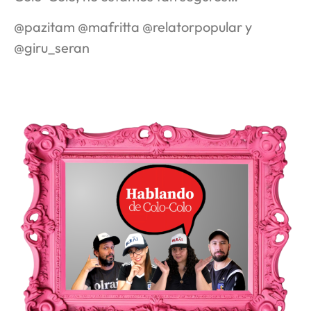
@pazitam @mafritta @relatorpopular y
@giru_seran